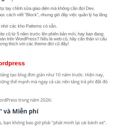
tự tay chỉnh sửa giao diện mà không cần đợi Dev.
ọc cách viết "Block", nhưng giờ đây việc quản lý hạ tầng
 nhờ các kho Patterns có sẵn.
te cũ từ 5 năm trước lên phiên bản mới, hay bạn đang
oàn trên WordPress? Nếu là web cũ, hãy cẩn thận vì cấu
ơng thích với các theme đời cũ đấy!
Wordpress
tảng tạo blog đơn giản như 10 năm trước. Hiện nay,
những thế mạnh mà ngay cả các nền tảng trả phí đắt đỏ
WordPress trong năm 2026:
" và Miễn phí
s, bạn không bao giờ phải "phát minh lại cái bánh xe".