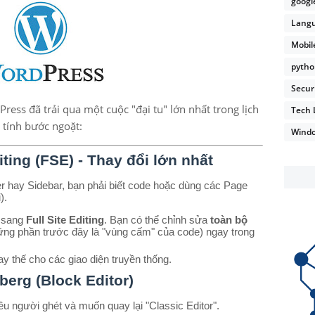
googl
Lang
Mobil
pyth
Secur
ess đã trải qua một cuộc "đại tu" lớn nhất trong lịch
Tech 
 tính bước ngoặt:
Wind
iting (FSE) - Thay đổi lớn nhất
 hay Sidebar, bạn phải biết code hoặc dùng các Page
).
 sang
Full Site Editing
. Bạn có thể chỉnh sửa
toàn bộ
ững phần trước đây là "vùng cấm" của code) ngay trong
y thế cho các giao diện truyền thống.
berg (Block Editor)
u người ghét và muốn quay lại "Classic Editor".