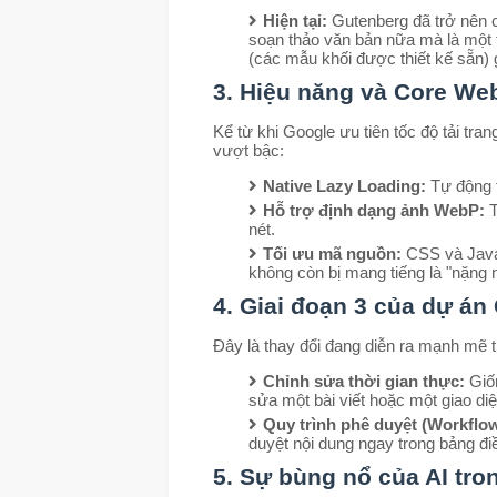
Hiện tại:
Gutenberg đã trở nên 
soạn thảo văn bản nữa mà là một t
(các mẫu khối được thiết kế sẵn) g
3. Hiệu năng và Core Web
Kể từ khi Google ưu tiên tốc độ tải tra
vượt bậc:
Native Lazy Loading:
Tự động t
Hỗ trợ định dạng ảnh WebP:
T
nét.
Tối ưu mã nguồn:
CSS và JavaS
không còn bị mang tiếng là "nặng 
4. Giai đoạn 3 của dự án
Đây là thay đổi đang diễn ra mạnh mẽ 
Chỉnh sửa thời gian thực:
Giốn
sửa một bài viết hoặc một giao di
Quy trình phê duyệt (Workflo
duyệt nội dung ngay trong bảng đi
5. Sự bùng nổ của AI tron