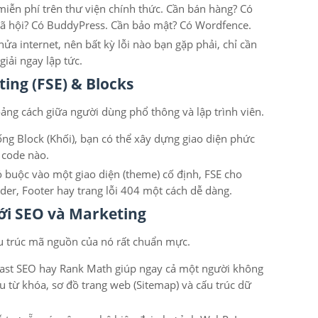
iễn phí trên thư viện chính thức. Cần bán hàng? Có
hội? Có BuddyPress. Cần bảo mật? Có Wordfence.
ửa internet, nên bất kỳ lỗi nào bạn gặp phải, chỉ cần
giải ngay lập tức.
iting (FSE) & Blocks
ng cách giữa người dùng phổ thông và lập trình viên.
ng Block (Khối), bạn có thể xây dựng giao diện phức
 code nào.
ó buộc vào một giao diện (theme) cố định, FSE cho
der, Footer hay trang lỗi 404 một cách dễ dàng.
với SEO và Marketing
u trúc mã nguồn của nó rất chuẩn mực.
ast SEO hay Rank Math giúp ngay cả một người không
ưu từ khóa, sơ đồ trang web (Sitemap) và cấu trúc dữ