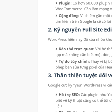
Plugin:
Có hơn 60.000 plugin m
WooCommerce. Cần làm mạng xã 
Cộng đồng:
Vì chiếm gần một n
tìm kiếm trên Google là sẽ có lời 
2. Kỷ nguyên Full Site Ed
WordPress hiện nay đã xóa nhòa khoả
Kéo thả trực quan:
Với hệ thố
tạp mà không cần biết một dòng
Tự do tùy chỉnh:
Thay vì bị b
phép bạn sửa từng pixel của Hea
3. Thân thiện tuyệt đối 
Google cực kỳ "yêu" WordPress vì cấ
Hỗ trợ SEO:
Các plugin như Yo
biết về kỹ thuật cũng có thể tối 
liệu.