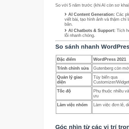
So với 5 năm trước (khi AI còn sơ kha
AI Content Generation:
Các plu
viết bài, tạo hình ảnh và thậm chí 
bản.
AI Chatbots & Support:
Tích h
lỗi nhanh chóng.
So sánh nhanh WordPres
Đặc điểm
WordPress 2021
Trình chỉnh sửa
Gutenberg còn mới,
Quản lý giao
Tùy biến qua
diện
Customizer/Widge
Tốc độ
Phụ thuộc nhiều và
ưu
Làm việc nhóm
Làm việc đơn lẻ, d
Góc nhìn từ các vị trí tr