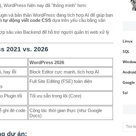
i), WordPress hiện nay đã "thông minh" hơn:
gin và bản thân WordPress đang tích hợp AI để giúp bạn
là
tự động viết code CSS
dựa trên yêu cầu bằng văn
ợp sâu vào Backend để hỗ trợ người quản trị web xử lý
Linux
s 2021 vs. 2026
SQL
Windo
WordPress 2026
 hay lỗi
Block Editor cực mạnh, tích hợp AI
Androi
Full Site Editing (FSE) toàn diện
Google
ts
Ssl
o Plugin tối
Tối ưu sẵn trong lõi (Core)
ễ ghi đè code
Cộng tác thời gian thực (như Google
Docs)
ong dự án: