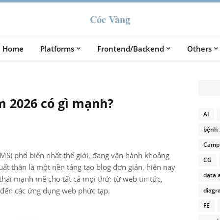
Cóc Vàng
Home
Platforms
Frontend/Backend
Others
m 2026 có gì mạnh?
AI
bệnh 
Campi
CMS) phổ biến nhất thế giới, đang vận hành khoảng
CG
uất thân là một nền tảng tạo blog đơn giản, hiện nay
data 
hái mạnh mẽ cho tất cả mọi thứ: từ web tin tức,
đến các ứng dụng web phức tạp.
diagr
FE