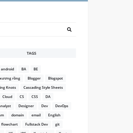
TAGS
android
BA
BE
xương rồng
Blogger
Blogspot
ng Knots
Cascading Style Sheets
Cloud
CS
CSS
DA
analyst
Designer
Dev
DevOps
am
domain
email
English
flowchart
Fullstack Dev
git