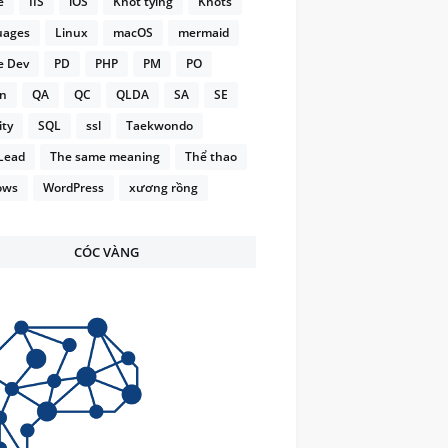
e
IIS
iOS
Knot tying
Knots
uages
Linux
macOS
mermaid
e Dev
PD
PHP
PM
PO
on
QA
QC
QLDA
SA
SE
ity
SQL
ssl
Taekwondo
Lead
The same meaning
Thể thao
ows
WordPress
xương rồng
CÓC VÀNG