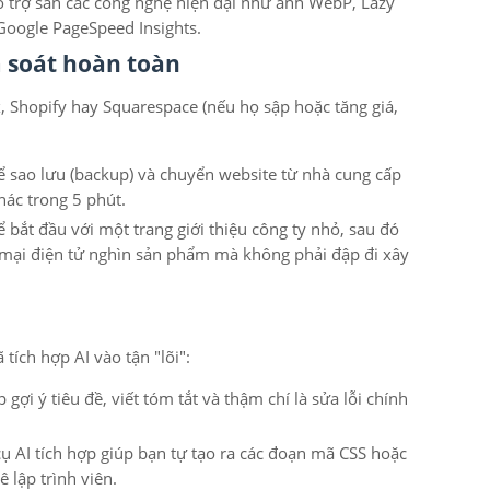
 trợ sẵn các công nghệ hiện đại như ảnh WebP, Lazy
 Google PageSpeed Insights.
 soát hoàn toàn
, Shopify hay Squarespace (nếu họ sập hoặc tăng giá,
 sao lưu (backup) và chuyển website từ nhà cung cấp
hác trong 5 phút.
 bắt đầu với một trang giới thiệu công ty nhỏ, sau đó
mại điện tử nghìn sản phẩm mà không phải đập đi xây
ích hợp AI vào tận "lõi":
 gợi ý tiêu đề, viết tóm tắt và thậm chí là sửa lỗi chính
ụ AI tích hợp giúp bạn tự tạo ra các đoạn mã CSS hoặc
 lập trình viên.