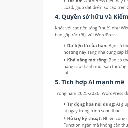
Tốc độ:
WordPress hiện nay hỗ
Load, giúp đạt điểm số cao trên
4. Quyền sở hữu và Kiểm
Khác với các nền tảng "thuê" như Wix
bạn gặp rắc rối), với WordPress:
Dữ liệu là của bạn:
Bạn có thể
hosting này sang nhà cung cấp k
Khả năng mở rộng:
Bạn có thể
nâng cấp thành một sàn thương 
lại.
5. Tích hợp AI mạnh mẽ
Trong năm 2025-2026, WordPress đã t
Tự động hóa nội dung:
AI giúp
tả ngay trong trình soạn thảo.
Hỗ trợ kỹ thuật:
Nhiều công c
Function ngắn mà không cần thuê