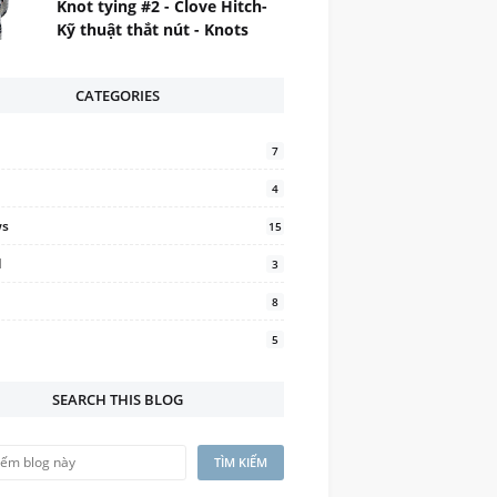
Knot tying #2 - Clove Hitch-
Kỹ thuật thắt nút - Knots
CATEGORIES
7
4
ws
15
d
3
8
5
SEARCH THIS BLOG