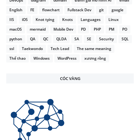
DevOps
diagram
domain
Đánh giá mô hình AI
email
English
FE
flowchart
Fullstack Dev
git
google
IIS
iOS
Knot tying
Knots
Languages
Linux
macOS
mermaid
Mobile Dev
PD
PHP
PM
PO
python
QA
QC
QLDA
SA
SE
Security
SQL
ssl
Taekwondo
Tech Lead
The same meaning
Thể thao
Windows
WordPress
xương rồng
CÓC VÀNG