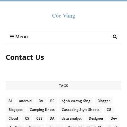
Cóc Vàng
Menu
Contact Us
TAGS
AI
android
BA
BE
bệnh xương rồng
Blogger
Blogspot
Camping Knots
Cascading Style Sheets
CG
Cloud
CS
CSS
DA
data analyst
Designer
Dev