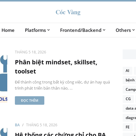
Cóc Vàng
Home
Platforms
Frontend/Backend
Others
THÁNG 5 18, 2026
Phân biệt mindset, skillset,
toolset
AI
bệnh 
Để thành công trong bất kỳ công việc, dự án hay quá
trình phát triển bản thân nào, …
Campi
CG
ĐỌC THÊM
data 
diagr
BA
THÁNG 5 18, 2026
FE
Hệ thống các chứng chỉ cho BA,