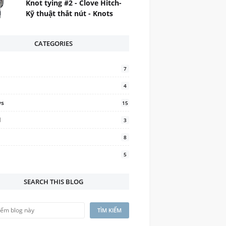
Knot tying #2 - Clove Hitch-
Kỹ thuật thắt nút - Knots
CATEGORIES
7
4
ws
15
d
3
8
5
SEARCH THIS BLOG