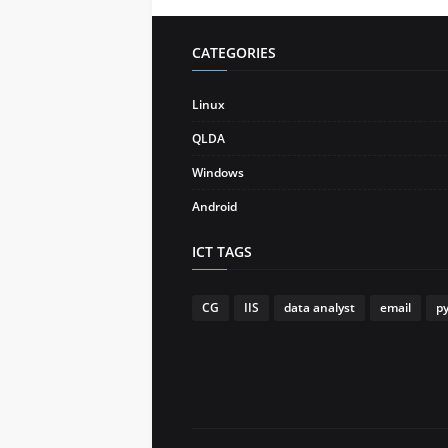
CATEGORIES
Linux
QLDA
Windows
Android
ICT TAGS
CG
IIS
data analyst
email
p