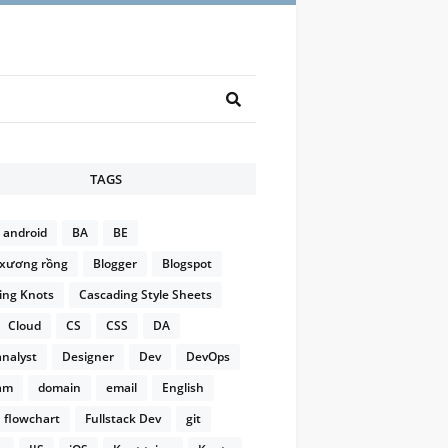
TAGS
android
BA
BE
xương rồng
Blogger
Blogspot
ng Knots
Cascading Style Sheets
Cloud
CS
CSS
DA
analyst
Designer
Dev
DevOps
am
domain
email
English
flowchart
Fullstack Dev
git