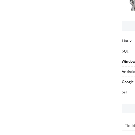
Linux
SQL
Windo
Androi
Google
Ssl