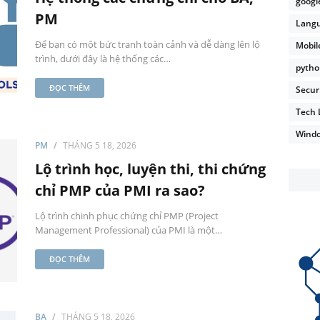
googl
PM
Lang
Để bạn có một bức tranh toàn cảnh và dễ dàng lên lộ
Mobil
trình, dưới đây là hệ thống các…
pyth
ĐỌC THÊM
Secur
Tech 
Wind
PM
THÁNG 5 18, 2026
Lộ trình học, luyện thi, thi chứng
chỉ PMP của PMI ra sao?
Lộ trình chinh phục chứng chỉ PMP (Project
Management Professional) của PMI là một…
ĐỌC THÊM
BA
THÁNG 5 18, 2026