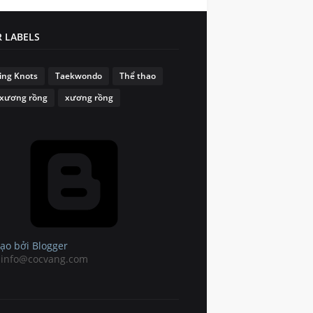
 LABELS
ng Knots
Taekwondo
Thể thao
xương rồng
xương rồng
ạo bởi Blogger
: info@cocvang.com