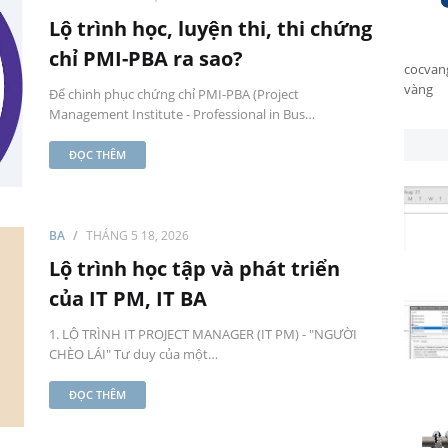
Lộ trình học, luyện thi, thi chứng
chỉ PMI-PBA ra sao?
cocvang
vàng
Để chinh phục chứng chỉ PMI-PBA (Project
Management Institute - Professional in Bus…
ĐỌC THÊM
BA
THÁNG 5 18, 2026
Lộ trình học tập và phát triển
của IT PM, IT BA
1. LỘ TRÌNH IT PROJECT MANAGER (IT PM) - "NGƯỜI
CHÈO LÁI" Tư duy của một…
ĐỌC THÊM