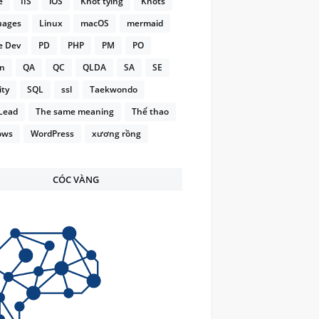
e
IIS
iOS
Knot tying
Knots
uages
Linux
macOS
mermaid
e Dev
PD
PHP
PM
PO
on
QA
QC
QLDA
SA
SE
ity
SQL
ssl
Taekwondo
Lead
The same meaning
Thể thao
ows
WordPress
xương rồng
CÓC VÀNG