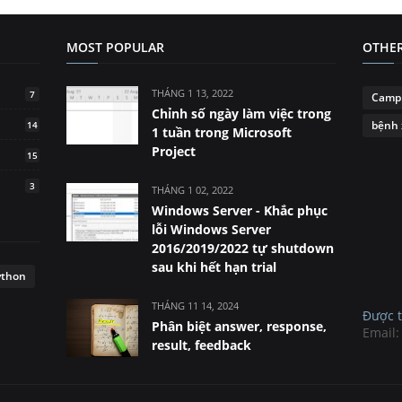
MOST POPULAR
OTHER
THÁNG 1 13, 2022
7
Campi
Chỉnh số ngày làm việc trong
bệnh 
14
1 tuần trong Microsoft
Project
15
3
THÁNG 1 02, 2022
Windows Server - Khắc phục
lỗi Windows Server
2016/2019/2022 tự shutdown
sau khi hết hạn trial
ython
THÁNG 11 14, 2024
Được t
Phân biệt answer, response,
Email
result, feedback