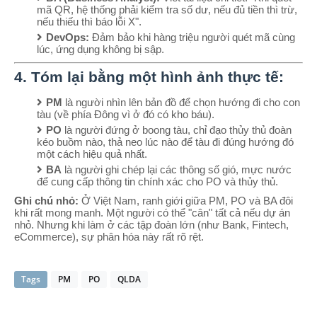
mã QR, hệ thống phải kiểm tra số dư, nếu đủ tiền thì trừ,
nếu thiếu thì báo lỗi X".
DevOps:
Đảm bảo khi hàng triệu người quét mã cùng
lúc, ứng dụng không bị sập.
4. Tóm lại bằng một hình ảnh thực tế:
PM
là người nhìn lên bản đồ để chọn hướng đi cho con
tàu (về phía Đông vì ở đó có kho báu).
PO
là người đứng ở boong tàu, chỉ đạo thủy thủ đoàn
kéo buồm nào, thả neo lúc nào để tàu đi đúng hướng đó
một cách hiệu quả nhất.
BA
là người ghi chép lại các thông số gió, mực nước
để cung cấp thông tin chính xác cho PO và thủy thủ.
Ghi chú nhỏ:
Ở Việt Nam, ranh giới giữa PM, PO và BA đôi
khi rất mong manh. Một người có thể "cân" tất cả nếu dự án
nhỏ. Nhưng khi làm ở các tập đoàn lớn (như Bank, Fintech,
eCommerce), sự phân hóa này rất rõ rệt.
Tags
PM
PO
QLDA