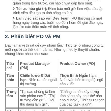
quan trọng làm trước, cái nào chưa gấp làm sau).
Tối ưu hóa giá trị:
Đảm bảo mỗi giờ làm việc của lập
trình viên đều tạo ra tính năng có ích.
Làm việc sát sao với Dev Team:
PO thường có mặt
hàng ngày trong các buổi họp đội nhóm để giải đáp ngay
lập tức các thắc mắc về tính năng.
2. Phân biệt PO và PM
Đây là hai vị trí rất dễ gây nhầm lẫn. Thực tế, ở nhiều công ty,
một người có thể kiêm cả hai. Nhưng theo lý thuyết chuẩn,
chúng khác nhau như sau:
Tiêu
Product Manager
Product Owner (PO)
chí
(PM)
Tầm
Chiến lược & Dài
Thực thi & Ngắn hạn.
nhìn
hạn.
Nhìn ra bên ngoài
Nhìn vào bên trong đội ngũ
thị trường.
sản xuất.
Trọng
"Tại sao chúng ta làm
"Chúng ta nên xây dựng
tâm
sản phẩm này?", "Thị
tính năng này như thế nào
trường cần gì?", "Đối
cho đúng?", "Thứ tự ưu tiên
thủ đang làm gì?".
của các task là gì?".