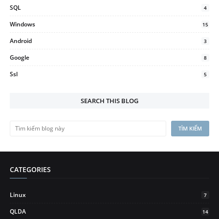
SQL
4
Windows
15
Android
3
Google
8
Ssl
5
SEARCH THIS BLOG
CATEGORIES
Linux
7
QLDA
14