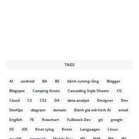
TAGS
AI
android
BA
BE
bệnh xương rồng
Blogger
Blogspot
Camping Knots
Cascading Style Sheets
CG
Cloud
CS
CSS
DA
data analyst
Designer
Dev
DevOps
diagram
domain
Đánh giá mô hình AI
email
English
FE
flowchart
Fullstack Dev
git
google
IIS
iOS
Knot tying
Knots
Languages
Linux
macOS
mermaid
Mobile Dev
PD
PHP
PM
PO