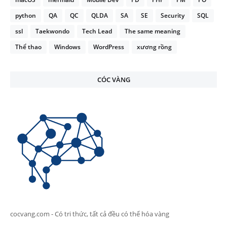
python
QA
QC
QLDA
SA
SE
Security
SQL
ssl
Taekwondo
Tech Lead
The same meaning
Thể thao
Windows
WordPress
xương rồng
CÓC VÀNG
cocvang.com - Có tri thức, tất cả đều có thể hóa vàng