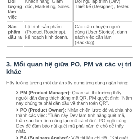
Đối
Khách hàng, Giám
Đội ngũ lập trình (Dev),
tượng
đốc, Marketing, Sales.
Thiết kế (Designer), Tester.
làm
việc
Sản
Lộ trình sản phẩm
Các câu chuyện người
phẩm
(Product Roadmap),
dùng (User Stories), danh
đầu ra
kế hoạch kinh doanh.
sách việc cần làm
(Backlog).
3. Mối quan hệ giữa PO, PM và các vị trí
khác
Hãy tưởng tượng một dự án xây dựng ứng dụng ngân hàng:
PM (Product Manager):
Quan sát thị trường thấy
người dân đang thích dùng mã QR. PM quyết định: "Năm
nay chúng ta phải dẫn đầu về thanh toán QR".
PO (Product Owner):
Nhận chiến lược đó và chia nhỏ
thành các việc: "Tuần này Dev làm tính năng quét mã,
tuần sau làm tính năng tạo mã cá nhân". PO ngồi cùng
Dev để đảm bảo nút quét mã phải nằm ở chỗ dễ thấy
nhất.
BA (Business Analyst):
Viết tài liệu chi tiết: "Khi quét