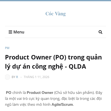
Cóc Vàng
Menu
PM
Product Owner (PO) trong quản
lý dự án công nghệ - QLDA
BY
R
-
THÁNG 1 11, 2026
chính là
(Chủ sở hữu sản phẩm). Đây
PO
Product Owner
là một vai trò cực kỳ quan trọng, đặc biệt là trong các đội
ngũ làm việc theo mô hình
.
Agile/Scrum